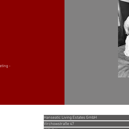
eting -
Hanseatic Living Estates GmbH
Virchowstraße 47