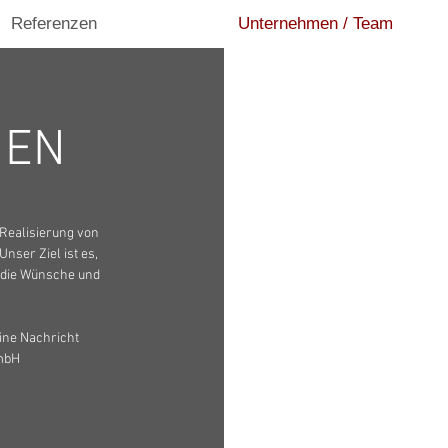
Referenzen
Unternehmen / Team
MEN
e Realisierung von
nser Ziel ist es,
f die Wünsche und
ine Nachricht
GmbH