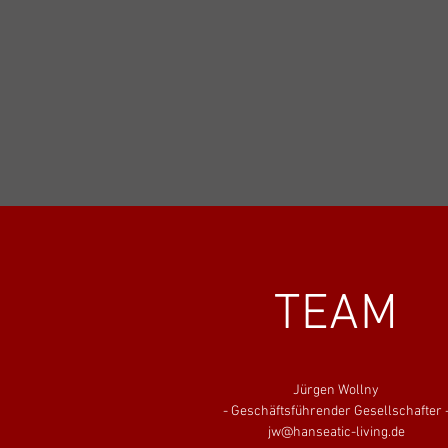
TEAM
Jürgen Wollny
- Geschäftsführender Gesellschafter
jw
@hanseatic-living.de